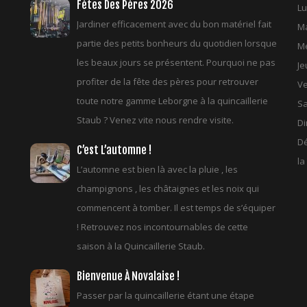
Fètes Des Pères 2026
Lu
Jardiner efficacement avec du bon matériel fait
Ma
partie des petits bonheurs du quotidien lorsque
Me
les beaux jours se présentent. Pourquoi ne pas
Je
profiter de la fête des pères pour retrouver
Ve
toute notre gamme Leborgne à la quincaillerie
S
Staub ? Venez vite nous rendre visite.
D
Dé
C’est L’automne !
la
L’automne est bien là avec la pluie , les
champignons , les châtaignes et les noix qui
commencent à tomber. Il est temps de s’équiper
! Retrouvez nos incontournables de cette
saison à la Quincaillerie Staub.
Bienvenue À Novalaise !
Passer par la quincaillerie étant une étape